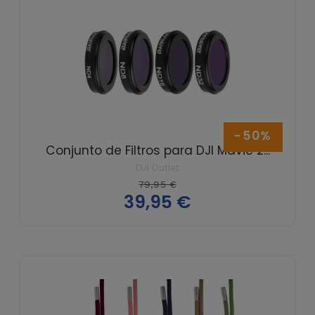
-50%
Conjunto de Filtros para DJI Mavic 2...
DJI Outlet
Prix
79,95 €
39,95 €
de
Prix
base