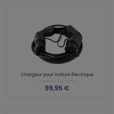
Chargeur pour Voiture Électrique
Accessoires pour Voiture
99,95 €
Prix