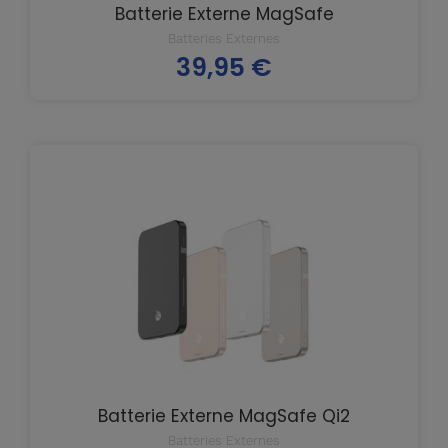
Batterie Externe MagSafe
Batteries Externes
39,95 €
Prix
Batterie Externe MagSafe Qi2
Batteries Externes