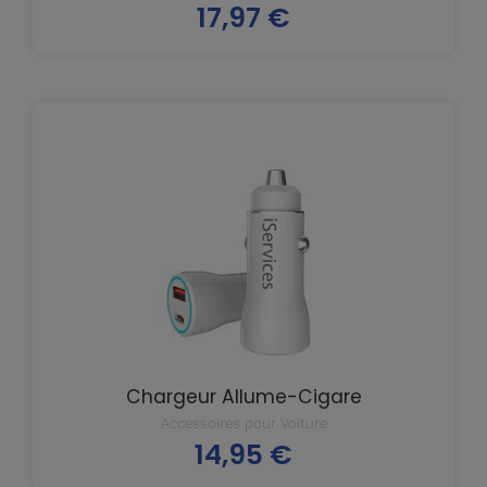
17,97 €
de
Prix
base
Chargeur Allume-Cigare
Accessoires pour Voiture
14,95 €
Prix