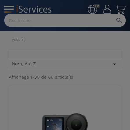
FR
MENU
Voir
tout
Accueil
Nom, A à Z

Affichage 1-30 de 66 article(s)