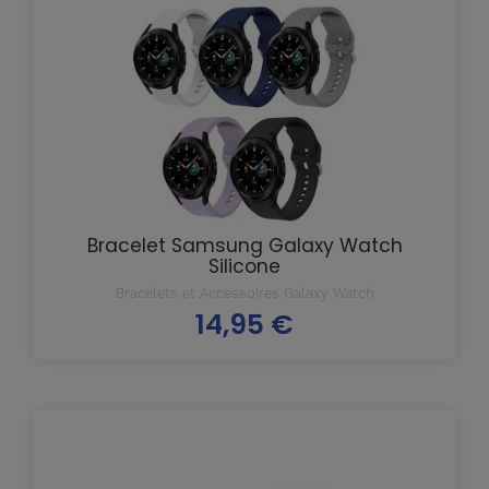
Bracelet Samsung Galaxy Watch
Silicone
Bracelets et Accessoires Galaxy Watch
14,95 €
Prix