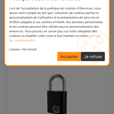
Lors de l'acceptation de la politique de cookies d'iServices, vous
devez tenir compte du fait que l'utilisation de cookies permet la
personnalisation de l'utilisation et la présentation de services et
d'offres adaptés à vos centres d'intérêt. Vos données personnelles
Câble magnétique USB‑C - USB‑C
et les cookies peuvent être utilisés pour la personnalisation des
Câble USB-C - USB-C
annonces. Vous pouvez en savoir plus sur notre utilisation des
19,95 €
Prix
politique
cookies ou modifier votre choix à tout moment sur notre
de confidentialité
.
Laissez-moi choisir
Accepter
Je refuse