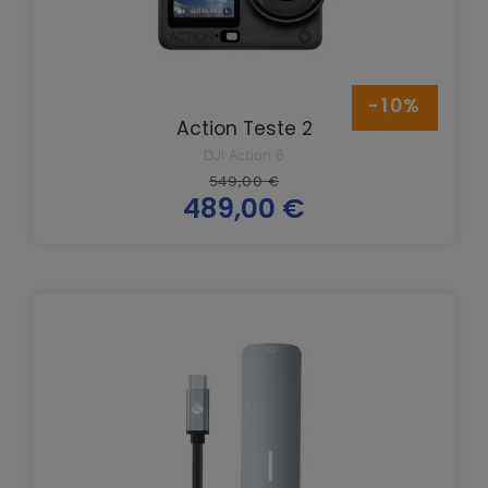
-10%
Action Teste 2
DJI Action 6
Prix
549,00 €
489,00 €
de
Prix
base