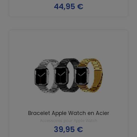
44,95 €
Prix
Bracelet Apple Watch en Acier
Accessoires pour Apple Watch
39,95 €
Prix