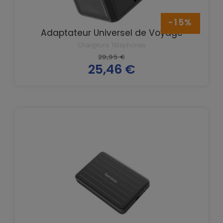
-15%
Adaptateur Universel de Voyage
Chargeurs Téléphones
Prix
29,95 €
25,46 €
de
Prix
base