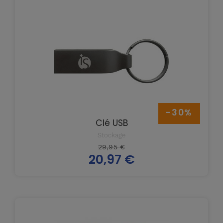
-30%
Clé USB
Stockage
Prix
29,95 €
20,97 €
de
Prix
base