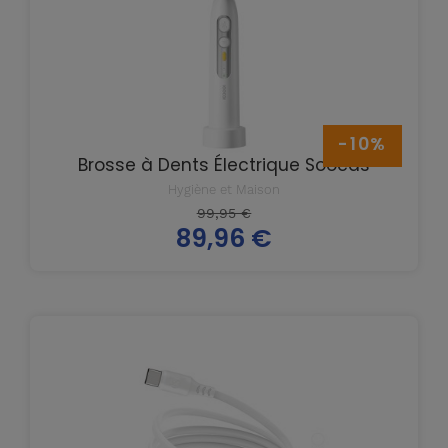
-10%
Brosse à Dents Électrique Soocas
Hygiène et Maison
Prix
99,95 €
89,96 €
de
Prix
base