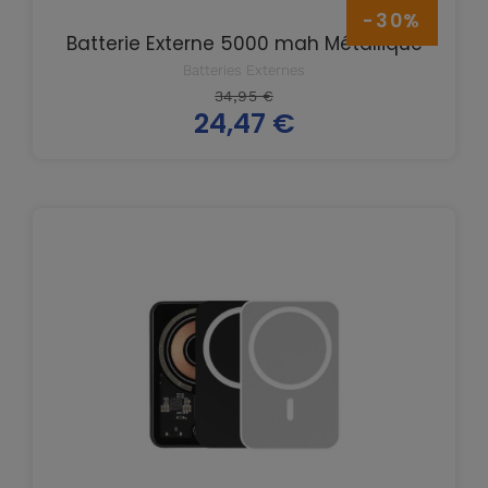
-30%
Batterie Externe 5000 mah Métallique
Batteries Externes
Prix
34,95 €
24,47 €
de
Prix
base