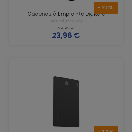
-20%
Cadenas à Empreinte Digitale
Sécurité et Voyage
Prix
29,95 €
23,96 €
de
Prix
base