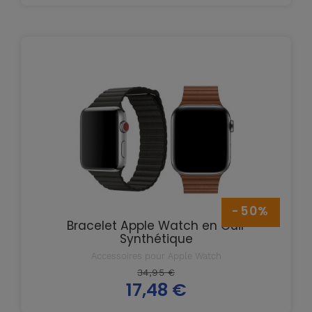
-50%
Bracelet Apple Watch en Cuir
Synthétique
Accessoires pour Apple Watch
Prix
34,95 €
17,48 €
de
Prix
base