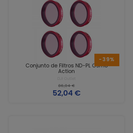
-39%
Conjunto de Filtros ND-PL Osmo
Action
DJI Outlet
Prix
86,04 €
52,04 €
de
Prix
base