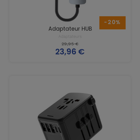
-20%
Adaptateur HUB
Adaptateurs
Prix
29,95 €
23,96 €
de
Prix
base