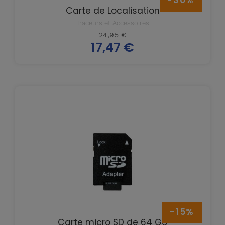
-30%
Carte de Localisation
Traceurs et Accessoires
Prix
24,95 €
17,47 €
de
Prix
base
-15%
Carte micro SD de 64 Go