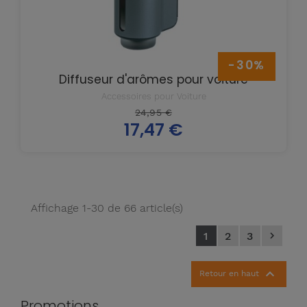
-30%
Diffuseur d'arômes pour voiture
Accessoires pour Voiture
Prix
24,95 €
17,47 €
de
Prix
base
Affichage 1-30 de 66 article(s)
1
2
3


Retour en haut
Promotions