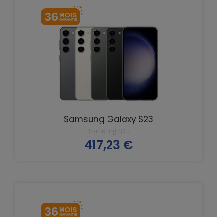
36
MOIS
GARANTIE
Samsung Galaxy S23
Samsung S23
417,23 €
Prix
36
MOIS
GARANTIE