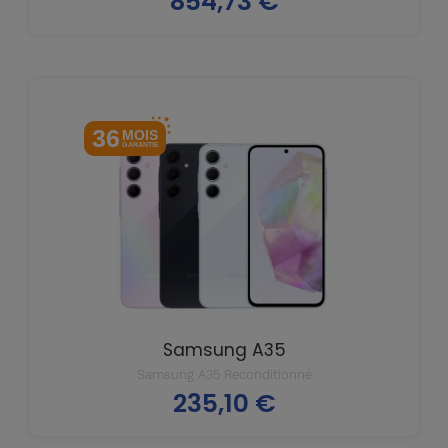
854,73 €
36
MOIS
GARANTIE
Samsung A35
Samsung A35 Reconditionné
235,10 €
Prix