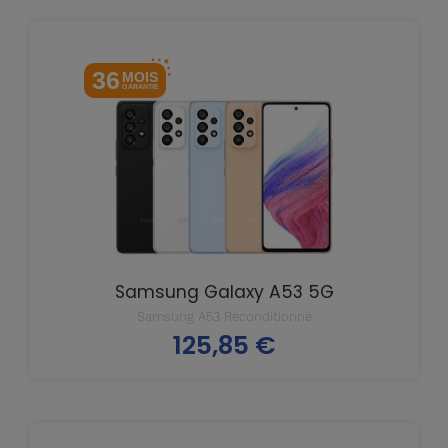
36
MOIS
GARANTIE
Samsung Galaxy A53 5G
Samsung A53 Reconditionné
125,85 €
Prix