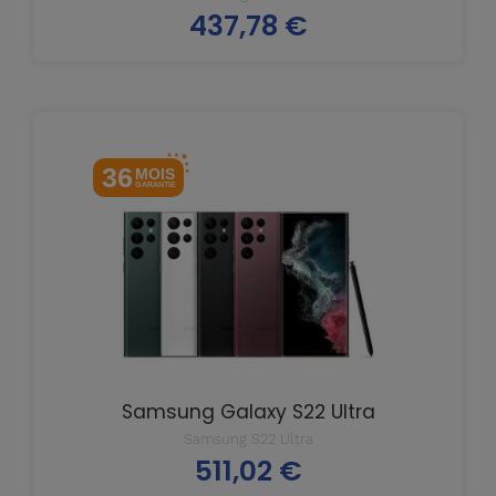
437,78 €
Prix
36
MOIS
GARANTIE
Samsung Galaxy S22 Ultra
Samsung S22 Ultra
511,02 €
Prix