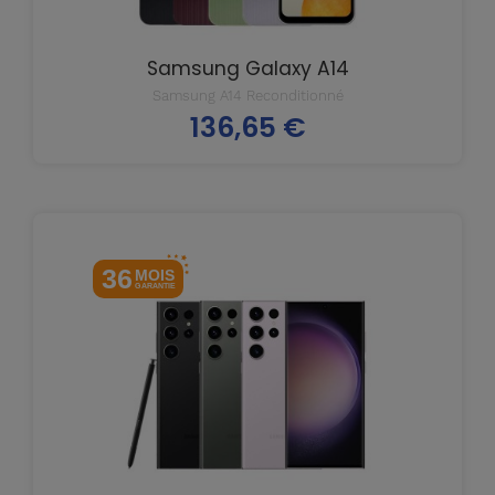
Samsung Galaxy A14
Samsung A14 Reconditionné
136,65 €
Prix
36
MOIS
GARANTIE