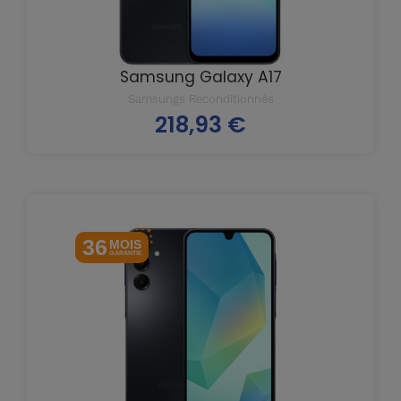
Samsung Galaxy A17
Samsungs Reconditionnés
218,93 €
Prix
36
MOIS
GARANTIE