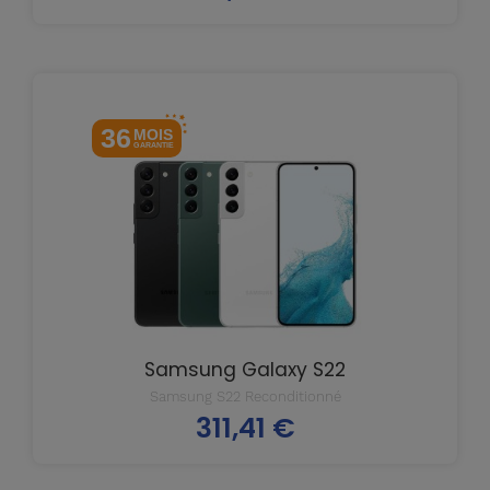
36
MOIS
GARANTIE
Samsung Galaxy S22
Samsung S22 Reconditionné
311,41 €
Prix