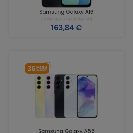
Samsung Galaxy A16
Samsung A16 Reconditionné
163,84 €
Prix
36
MOIS
GARANTIE
Samsung Galaxy A55