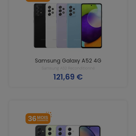
Samsung Galaxy A52 4G
Samsung A52 Reconditionné
121,69 €
Prix
36
MOIS
GARANTIE