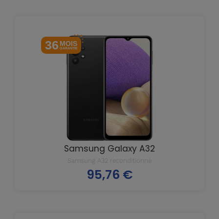
36
MOIS
GARANTIE
Samsung Galaxy A32
Samsung A32 reconditionné
95,76 €
Prix