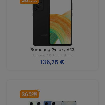
36
GARANTIE
Samsung Galaxy A33
Samsung A33 Reconditionné
136,75 €
Prix
36
MOIS
GARANTIE