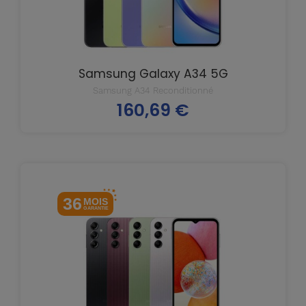
Samsung Galaxy A34 5G
Samsung A34 Reconditionné
160,69 €
Prix
36
MOIS
GARANTIE