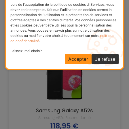
Samsung S24 Ultra Reconditionné
Lors de l'acceptation de la politique de cookies d'iServices, vous
690,17 €
Prix
devez tenir compte du fait que l'utilisation de cookies permet la
personnalisation de l'utilisation et la présentation de services et
d'offres adaptés à vos centres d'intérêt. Vos données personnelles
et les cookies peuvent être utilisés pour la personnalisation des
annonces. Vous pouvez en savoir plus sur notre utilisation des
politique
cookies ou modifier votre choix à tout moment sur notre
de confidentialité
.
36
MOIS
Laissez-moi choisir
GARANTIE
Accepter
Je refuse
Samsung Galaxy A52s
Samsung A52s Reconditionné
118,95 €
Prix