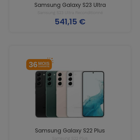
Samsung Galaxy S23 Ultra
Samsung S23 Ultra Reconditionné
541,15 €
Prix
36
MOIS
GARANTIE
Samsung Galaxy S22 Plus
Samsung S22 Plus