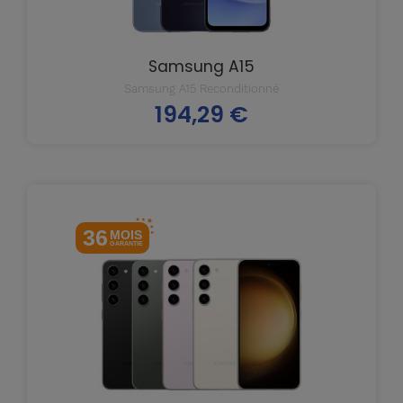
Samsung A15
Samsung A15 Reconditionné
194,29 €
Prix
36
MOIS
GARANTIE