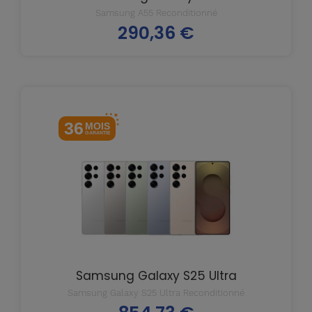
Samsung A55 Reconditionné
290,36 €
Prix
36
MOIS
GARANTIE
Samsung Galaxy S25 Ultra
Samsung Galaxy S25 Ultra Reconditionné
Prix