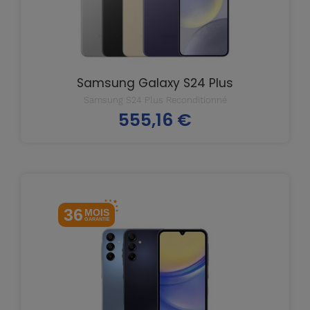
Samsung Galaxy S24 Plus
Samsung S24 Plus Reconditionné
555,16 €
Prix
36
MOIS
GARANTIE