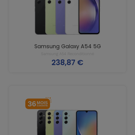
Samsung Galaxy A54 5G
Samsung A54 Reconditionné
238,87 €
Prix
36
MOIS
GARANTIE