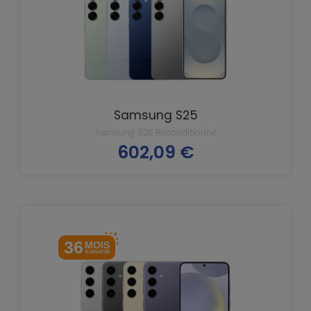
Samsung S25
Samsung S25 Reconditionné
602,09 €
Prix
36
MOIS
GARANTIE