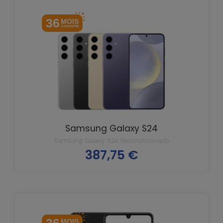
36
MOIS
GARANTIE
Samsung Galaxy S24
Samsung Galaxy S24 Recondicionado
387,75 €
Prix
MOIS