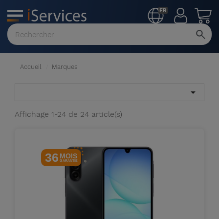
FR
MENU
Voir
tout
Accueil
Marques

Affichage 1-24 de 24 article(s)
36
MOIS
GARANTIE