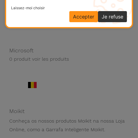
Laissez-moi choisir
Accepter
Je refuse
Microsoft
0 produit
voir les produits
Moikit
Conheça os nossos produtos Moikit na nossa Loja
Online, como a Garrafa Inteligente Moikit.