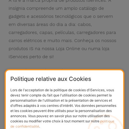
A iS é a marca própria de produtos iServices. A
insígnia compreende um amplo catálogo de
gadgets e acessórios tecnológicos que o servem
em diversas áreas do dia a dia: cabos,
carregadores, capas, películas, carregadores para
carros elétricos e muito mais. Conheça os nossos
produtos iS na nossa Loja Online ou numa loja
iServices perto de si!
317 produits
voir les produits
Politique relative aux Cookies
Lors de l'acceptation de la politique de cookies d'iServices, vous
devez tenir compte du fait que l'utilisation de cookies permet la
personnalisation de l'utilisation et la présentation de services et
d'offres adaptés à vos centres d'intérêt. Vos données personnelles
et les cookies peuvent être utilisés pour la personnalisation des
annonces. Vous pouvez en savoir plus sur notre utilisation des
iServices
politique
cookies ou modifier votre choix à tout moment sur notre
de confidentialité
2 produits
voir les produits
.