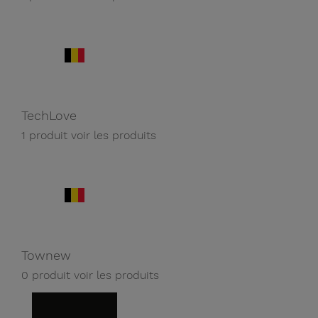
TechLove
1 produit
voir les produits
Townew
0 produit
voir les produits